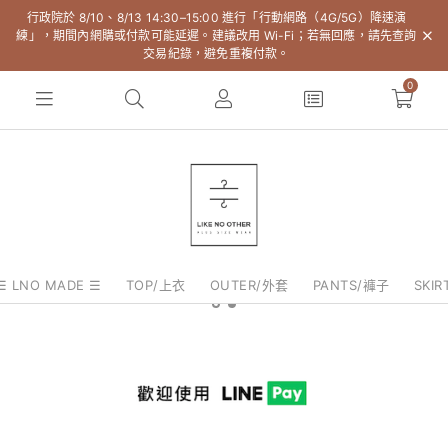
行政院於 8/10、8/13 14:30–15:00 進行「行動網路（4G/5G）降速演
練」，期間內網購或付款可能延遲。建議改用 Wi-Fi；若無回應，請先查詢
交易紀錄，避免重複付款。
0
☰ LNO MADE ☰
TOP/上衣
OUTER/外套
PANTS/褲子
SKI