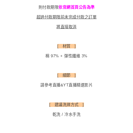
則付款期限
依官網首頁公告為準
超過付款期限前未完成付款之訂單
將直接取消
[ 材質 ]
棉 97% + 彈性纖維 3%
[ 細節 ]
請參考直播&YT直播精選影片
[ 建議洗滌方式 ]
乾洗 / 冷水手洗