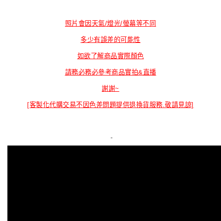
照片會因天氣/燈光/螢幕等不同
多少有誤差的可能性
如欲了解商品實際顏色
請務必務必參考商品實拍&直播
謝謝~
[客製化代購交易不因色差問題提供退換貨服務.敬請見諒]
-