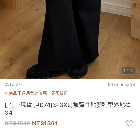
1
/
12
2512_D74
Made in Korea
本商品不適用免運優惠、滿額折扣
[ 在台現貨 ]#D74[S-3XL]無彈性貼腿靴型落地褲
34
1512
1361