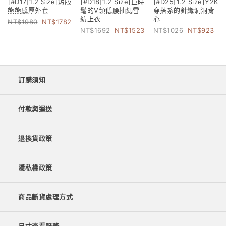
]#D17[1.2 Size]短版
]#D18[1.2 Size]巨時
]#D25[1.2 Size]Y2K
熊熊感厚外套
髦的V領低腰抽繩雪
穿搭系的針織洞洞背
紡上衣
心
1980
1782
1692
1523
1026
923
訂購須知
付款與運送
退換貨政策
隱私權政策
商品斷貨處理方式