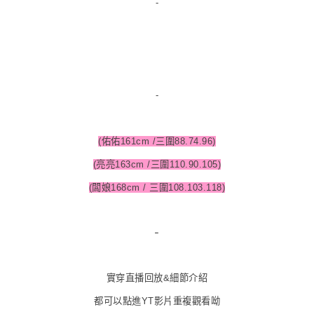
-
-
(佑佑161cm /三圍88.74.96)
(亮亮163cm /三圍110.90.105)
(闆娘168cm / 三圍108.103.118)
-
實穿直播回放&細節介紹
都可以點進YT影片重複觀看呦