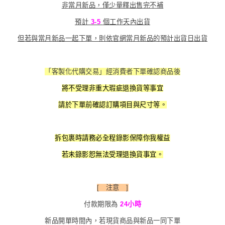
非當月新品，僅少量釋出售完不補
預計
3-5
個工作天內出貨
但若與當月新品一起下單，則依官網當月新品的預計出貨日出貨
「客製化代購交易」經消費者下單確認商品後
將不受理非重大瑕疵退換貨等事宜
請於下單前確認訂購項目與尺寸等。
拆包裹時請務必全程錄影保障你我權益
若未錄影恕無法受理退換貨事宜。
[ 注意 ]
付款期限為
24小時
新品開單時間內，若現貨商品與新品一同下單