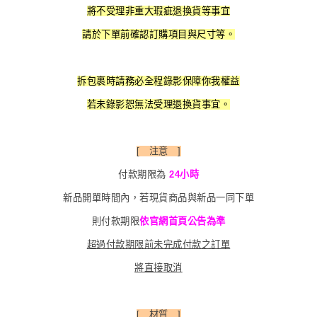
將不受理非重大瑕疵退換貨等事宜
請於下單前確認訂購項目與尺寸等。
拆包裹時請務必全程錄影保障你我權益
若未錄影恕無法受理退換貨事宜。
[ 注意 ]
付款期限為
24小時
新品開單時間內，若現貨商品與新品一同下單
則付款期限
依官網首頁公告為準
超過付款期限前未完成付款之訂單
將直接取消
[ 材質 ]