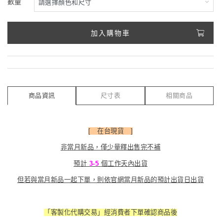
數量
加入購物車
商品資訊
尺寸表
相關商品
[ 在台現貨 ]
非當月新品，僅少量釋出售完不補
預計
3-5
個工作天內出貨
但若與當月新品一起下單，則依官網當月新品的預計出貨日出貨
「客製化代購交易」經消費者下單確認商品後