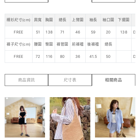
襯衫尺寸(cm)
肩寬
胸圍
總長
上臂圍
袖長
袖口圍
下擺圍
FREE
51
138
71
46
59
20
138
Da
褲子尺寸(cm)
腰圍
臀圍
褲管圍
前褲襠
後褲襠
總長
FREE
72
116
80
36
41.5
50
Da
商品資訊
尺寸表
相關商品