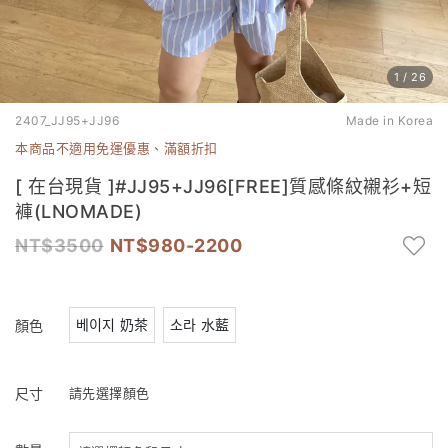
1
/
26
2407_JJ95+JJ96
Made in Korea
本商品不適用免運優惠、滿額折扣
[ 在台現貨 ]#JJ95+JJ96[FREE]質感條紋襯衫+短
褲(LNOMADE)
3500
980-2200
베이지 奶茶
소라 水藍
顏色
尺寸
請先選擇顏色