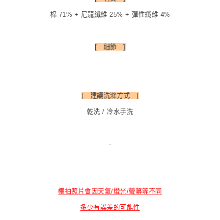
棉 71% + 尼龍纖維 25% + 彈性纖維 4%
[ 細節 ]
[ 建議洗滌方式 ]
乾洗 / 冷水手洗
-
棚拍照片會因天氣/燈光/螢幕等不同
多少有誤差的可能性